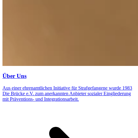
Über Uns
Aus einer ehrenamtlichen Initiative für Strafgefangene wurde 1983
Die Brücke e.V. zum anerkannten Anbieter sozialer Eingliederung
mit Präventions- und Integrationsarbeit.